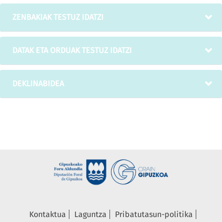
ZENBAKIAK TESTUZ IDATZI
DATAK ETA ORDUAK TESTUZ IDATZI
DEKLINABIDEA
Kontaktua
Laguntza
Pribatutasun-politika