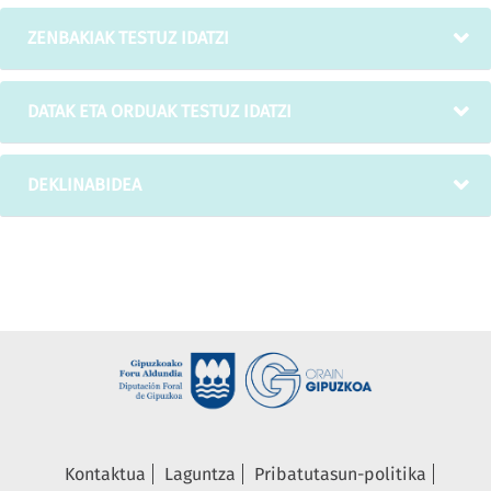
ZENBAKIAK TESTUZ IDATZI
DATAK ETA ORDUAK TESTUZ IDATZI
DEKLINABIDEA
Kontaktua
Laguntza
Pribatutasun-politika