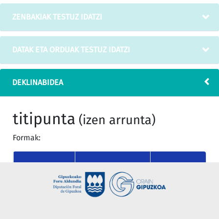
ZENBAKIAK TESTUZ IDATZI
DATAK ETA ORDUAK TESTUZ IDATZI
DEKLINABIDEA
titipunta
(izen arrunta)
Formak:
MUGATU
KASUA
MUGAGABEA
SINGULARRA
nor
titipunta
titipunta
(absolutiboa)