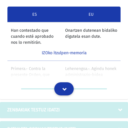
ES
EU
Han contestado que
Onartzen dutenean bidaliko
cuando esté aprobado
digutela esan dute.
nos lo remitirán.
IZOko itzulpen-memoria
Primera.- Contra la
Lehenengoa.-. Agindu honek
presente Orden, que
administrazio-bidea
agota la vía
amaitzen du; beraz, horren
administrativa, se podrá
aurka aukerako
interponer,
berraztertzeko errekurtsoa
potestativamente,
jar daiteke Hezkuntza
recurso de reposición
Unibertsitate eta Ikerketa
ZENBAKIAK TESTUZ IDATZI
ante el Consejero de
sailburuaren aurrean,
Educación,
hilabeteko epean, agindua
Universidades e
jakinarazi eta