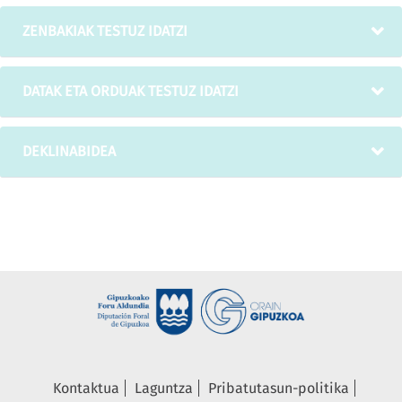
ZENBAKIAK TESTUZ IDATZI
DATAK ETA ORDUAK TESTUZ IDATZI
DEKLINABIDEA
Kontaktua
Laguntza
Pribatutasun-politika