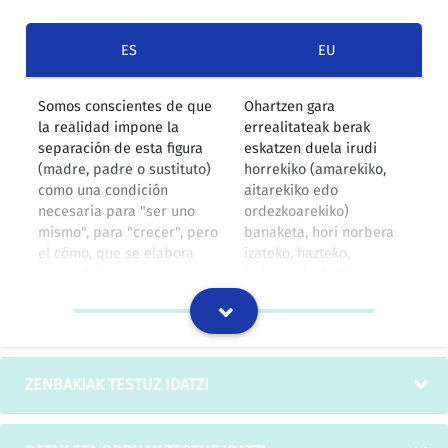
ES
EU
Somos conscientes de que
Ohartzen gara
la realidad impone la
errealitateak berak
separación de esta figura
eskatzen duela irudi
(madre, padre o sustituto)
horrekiko (amarekiko,
como una condición
aitarekiko edo
necesaria para "ser uno
ordezkoarekiko)
mismo", para "crecer", pero
banaketa, hori norbera
el cómo, que se elabora
izateko, hazteko,
por cada individuo, posee
beharrezko baldintza
una importancia vital en
balitz bezala. Nolanahi
este proceso de
ere kasu bakoitzean
diferenciación del
banaketa hori gertatzeko
YO/OTRO, de crecimiento y
moduak garrantzi handia
conocimiento tanto de la
izango du NI/BESTEAK
ZENBAKIAK TESTUZ IDATZI
realidad como de uno
bereizteko, hezteko eta
mismo.
errealitatea nahiz
norberaren burua