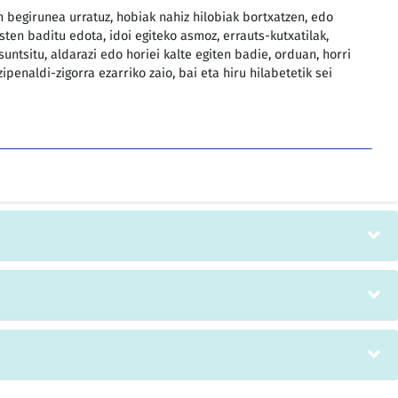
 begirunea urratuz, hobiak nahiz hilobiak bortxatzen, edo
ten baditu edota, idoi egiteko asmoz, errauts-kutxatilak,
suntsitu, aldarazi edo horiei kalte egiten badie, orduan, horri
penaldi-zigorra ezarriko zaio, bai eta hiru hilabetetik sei