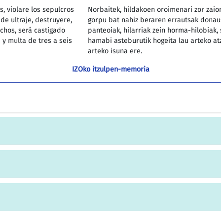
, violare los sepulcros
Norbaitek, hildakoen oroimenari zor zaion
de ultraje, destruyere,
gorpu bat nahiz beraren errautsak donaus
ichos, será castigado
panteoiak, hilarriak zein horma-hilobiak, 
 y multa de tres a seis
hamabi asteburutik hogeita lau arteko atzi
arteko isuna ere.
IZOko itzulpen-memoria