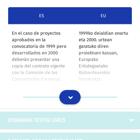
ES
EU
En el caso de proyectos
1999ko deialdian onartu
aprobados en la
eta 2000. urtean
convocatoria de 1999 pero
garatuko diren
desarrollados en 2000
proiektuen kasuan,
deberán presentar una
Europako
copia del contrato vigente
Erkidegoetako
con la Comisión de las
Batzordearekin
Comunidades Europeas,
(Hezkuntza,
Dirección General XXII -
Prestakuntza eta
Educación, Formación y
Gazteria - XXII.
Juventud o copia del
Zuzendaritza nagusia)
Contrato Financiero con la
indarrean dagoen
Agencia Española Leonardo
kontratua edo
da Vinci además del
Espainiako Leonardo da
ZENBAKIAK TESTUZ IDATZI
formulario de candidatura
Vinci Agentziarekin
remitido en su día a la
duten finantza-
Agencia Española Leonardo
kontratua aurkeztu