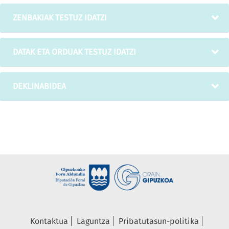
ZENBAKIAK TESTUZ IDATZI
DATAK ETA ORDUAK TESTUZ IDATZI
DEKLINABIDEA
Kontaktua
Laguntza
Pribatutasun-politika