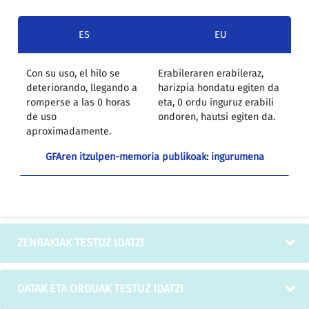
ES
EU
Con su uso, el hilo se
Erabileraren erabileraz,
deteriorando, llegando a
harizpia hondatu egiten da
romperse a las 0 horas
eta, 0 ordu inguruz erabili
de uso
ondoren, hautsi egiten da.
aproximadamente.
GFAren itzulpen-memoria publikoak: ingurumena
ZENBAKIAK TESTUZ IDATZI
DATAK ETA ORDUAK TESTUZ IDATZI