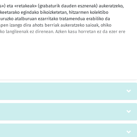
rs») eta «retakeak» (grabaturik dauden esznenak) aukeratzeko,
akeetarako egindako bikoizketetan, hitzarmen kolektibo
uruzko atalburuan ezarritako tratamendua erabiliko da
pen izango dira ahots berriak aukeratzeko saioak, ohiko
ako langileenak ez direnean. Azken kasu horretan ez da ezer ere
en ordainsariak %3,5 gehi urteko 25.000 pezetako zenbateko
ziren, foru eta toki administrazioen zerbitzura dauden langileen
azpen arautzailean (EFAPEBAE) erabakitakoaren arabera,
ako 1995erako Estatuaren Aurrekontu Orokorretako 41/1994
azten duen %3,5aren muga izan arren.
rabaki bat hartzeko oinarriak ezartzea.