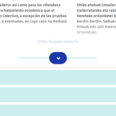
railers» así como para los «Retakes»
Ohiko ahotsak (»traile
ico tratamiento económico que el
trailerretarako eta ret
o Colectivo, a excepción de las pruebas
honetako ordainketei b
as o eventuales, en cuyo caso no mediará
berdin-berdin. Salbues
finkoak edo aldi bater
ordainduko.
IZOko itzulpen-memoria
se incrementaron en un 3,5% más un
1995erako udal-langile
 lo determinado en el Acuerdo regulador
lineal baterakorra igo 
dministraciones foral y local (ARCEPAFE),
enplegu-baldintzen eb
or público, establece el artículo 18 de la
sektore publikoarentz
Legearen 18 atalak zeh
IZOko itzulpen-memoria
ones.
Ordainsarien gaineko e
IZOko itzulpen-memoria