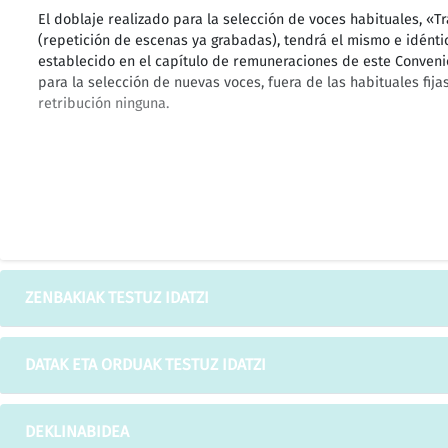
El doblaje realizado para la selección de voces habituales, «T
(repetición de escenas ya grabadas), tendrá el mismo e idént
establecido en el capítulo de remuneraciones de este Conveni
para la selección de nuevas voces, fuera de las habituales fij
retribución ninguna.
Las remuneraciones de los empleados municipales para 1995 
importe lineal consolidable de 25.000 pesetas anuales, según
de las condiciones de empleo del personal al servicio de las a
a pesar de la limitación del 3,5% que, para el conjunto del sect
ZENBAKIAK TESTUZ IDATZI
Ley 41/1994 de Presupuestos Generales del Estado para 1995.
DATAK ETA ORDUAK TESTUZ IDATZI
Determinar las bases para una decisión sobre las remuneraci
DEKLINABIDEA