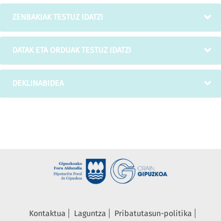
ZENBAKIAK TESTUZ IDATZI
DATAK ETA ORDUAK TESTUZ IDATZI
DEKLINABIDEA
Kontaktua
Laguntza
Pribatutasun-politika