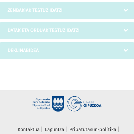
ZENBAKIAK TESTUZ IDATZI
DATAK ETA ORDUAK TESTUZ IDATZI
DEKLINABIDEA
Kontaktua
Laguntza
Pribatutasun-politika