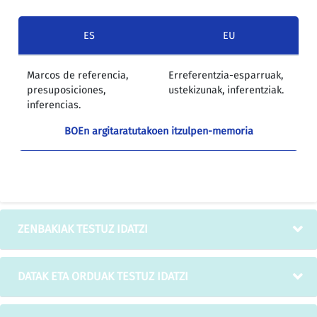
ES
EU
Marcos de referencia,
Erreferentzia-esparruak,
presuposiciones,
ustekizunak, inferentziak.
inferencias.
BOEn argitaratutakoen itzulpen-memoria
ZENBAKIAK TESTUZ IDATZI
DATAK ETA ORDUAK TESTUZ IDATZI