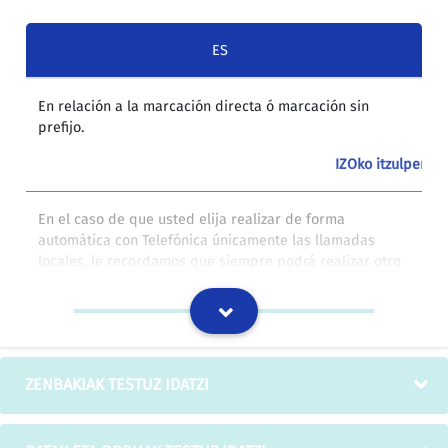
ES
En relación a la marcación directa ó marcación sin
bid
prefijo.
"au
IZOko itzulpen-
En el caso de que usted elija realizar de forma
Tel
automática con Telefónica únicamente las llamadas
era
locales, le recordamos que siempre podrá realizar otro
zen
tipo de llamadas con Telefónica y beneficiarse de
iza
todas sus ofertas y planes de descuento marcando el
gur
prefijo 1077.
duz
IZOko itzulpen-
ZENBAKIAK TESTUZ IDATZI
Número de fax: (prefijo país) (prefijo local)
Fax
..............................................................................................................
aur