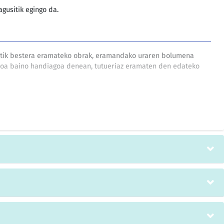
gusitik egingo da.
etik bestera eramateko obrak, eramandako uraren bolumena
okoa baino handiagoa denean, tutueriaz eramaten den edateko
lektrikoaren horniketa behin betiko erantsi edo handiagotu,
rabili eta edateko ura hornitu baino lehen lortu behar da.
u estatistiko fidagarrietan oinarriturik, gizarte garapenerako
zatela, 2015. urtea baino lehen, guztion oinarrizko beharrizanei
zera bideratuak, 1995. urtean Kopenhagen egindako Gizarte
i-bileraren Egintza Programaren 36. artikuluan ezarri zen