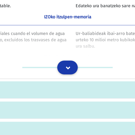
table.
Edateko ura banatzeko sare na
IZOko itzulpen-memoria
viales cuando el volumen de agua
Ur-baliabideak ibai-arro bat
o, excluidos los trasvases de agua
urteko 10 milioi metro kubik
ura salbu.
IZOko itzulpen-memoria
sión de las autorizaciones de
Irekitzeko lizentzia energia e
rica, de utilización de
erregai likido edo gaseosoak e
a potable.
IZOko itzulpen-memoria
e desarrollo social basadas en
176. Eskatzen die estatuei, dat
año 2015, de los compromisos de
politikak onetsi eta aplika dit
 párrafo 36 del Programa de Acción
erantzuteko konpromisoak lort
penhague en 1995, con el fin de
Garapenari buruzko Munduko go