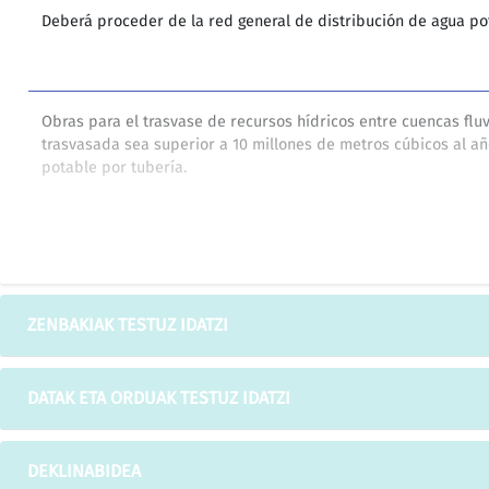
Deberá proceder de la red general de distribución de agua po
Obras para el trasvase de recursos hídricos entre cuencas flu
trasvasada sea superior a 10 millones de metros cúbicos al añ
potable por tubería.
La obtención de la licencia de apertura será previa a la conce
enganche definitivo o ampliación de suministro de energía eléct
combustibles líquidos o gaseosos y de abastecimiento de agu
ZENBAKIAK TESTUZ IDATZI
DATAK ETA ORDUAK TESTUZ IDATZI
176. Insta a los Estados a que aprueben y apliquen políticas d
datos estadísticos fiables y centradas en el logro, antes del 
atender las necesidades básicas de todos, establecidos en el
DEKLINABIDEA
de la Cumbre Mundial sobre Desarrollo Social, celebrada en Co