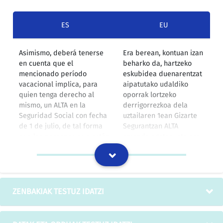
ES
EU
Asimismo, deberá tenerse
Era berean, kontuan izan
en cuenta que el
beharko da, hartzeko
mencionado período
eskubidea duenarentzat
vacacional implica, para
aipatutako udaldiko
quien tenga derecho al
oporrak lortzeko
mismo, un ALTA en la
derrigorrezkoa dela
Seguridad Social con fecha
uztailaren 1ean Gizarte
de 1 de julio, de tal forma
Segurantzan ALTA
que las personas que estén
emanda egotea; eta era
percibiendo desempleo
honetan langabeziako
deberán personarse en las
saria jasotzen ari
oficinas del INEM para
direnek INEMeko
interrumpir el cobro de la
bulegora joan beharko
prestación durante el
dute, Gizarte
ZENBAKIAK TESTUZ IDATZI
tiempo de ALTA en la
Segurantzan ALTA
Seguridad Social.
emanda dauden
bitartean laguntza