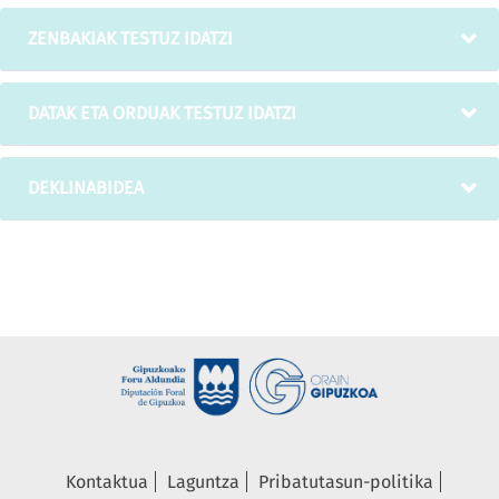
ZENBAKIAK TESTUZ IDATZI
DATAK ETA ORDUAK TESTUZ IDATZI
DEKLINABIDEA
Kontaktua
Laguntza
Pribatutasun-politika