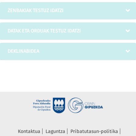
ZENBAKIAK TESTUZ IDATZI
DATAK ETA ORDUAK TESTUZ IDATZI
DEKLINABIDEA
Kontaktua
Laguntza
Pribatutasun-politika