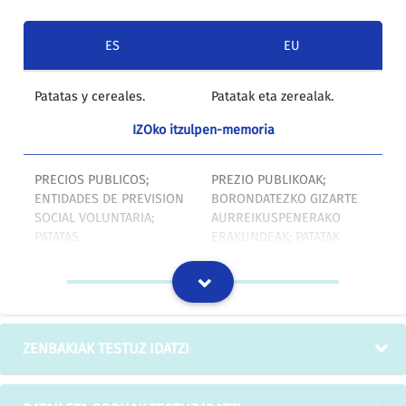
ES
EU
Patatas y cereales.
Patatak eta zerealak.
IZOko itzulpen-memoria
PRECIOS PUBLICOS;
PREZIO PUBLIKOAK;
ENTIDADES DE PREVISION
BORONDATEZKO GIZARTE
SOCIAL VOLUNTARIA;
AURREIKUSPENERAKO
PATATAS
ERAKUNDEAK; PATATAK
IZOko itzulpen-memoria
Epígrafe 644.6. Comercio
644.6 epigrafea. Ore
al por menor de masas
frijituen, estalien edota
ZENBAKIAK TESTUZ IDATZI
fritas, con o sin
estali gabeen nahiz
coberturas o rellenos,
barrubeteen, patata
patatas fritas, productos
frijituen, janaurrekoen,