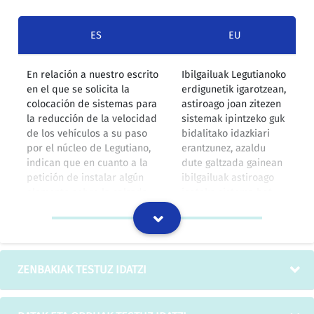
ES
EU
En relación a nuestro escrito
Ibilgailuak Legutianoko
en el que se solicita la
erdigunetik igarotzean,
colocación de sistemas para
astiroago joan zitezen
la reducción de la velocidad
sistemak ipintzeko guk
de los vehículos a su paso
bidalitako idazkiari
por el núcleo de Legutiano,
erantzunez, azaldu
indican que en cuanto a la
dute galtzada gainean
petición de instalar algún
ibilgailuak astiroago
elemento sobre la calzada
joateko sistema bat
para aminorar la velocidad es
ipintzeak onura baino
mayor el perjuicio que el
kalte gehiago egiten
beneficio.
duela.
IZOko itzulpen-memoria
ZENBAKIAK TESTUZ IDATZI
- Servidumbre permanente
- Igarotzeko behin