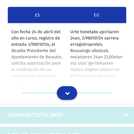
ES
EU
Con fecha 24 de abril del
Urte honetako apirilaren
año en curso, registro de
24an, 3/98010724 sarrera
entrada 3/98010724, el
erregistroarekin,
Alcalde Presidente del
Beasaingo alkateak,
Ayuntamiento de Beasain,
maiatzaren 24an 23,00etan
solicita autorización para
eta udal igerilekuaren
la celebración de un
atzean dagoen zelaian su
espectáculo de Fuegos
artifizialetako ikuskizun
Artificiales, el día 24 de
bat egiteko baimena
mayo, a las 23,00 horas,
eskatu zuen.
desde la campa situada
detrás de las Piscinas
Municipales.
ZENBAKIAK TESTUZ IDATZI
IZOko itzulpen-memoria