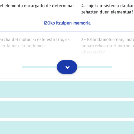
s el elemento encargado de determinar
4.- Injekzio-sistema dauka
zehazten duen elementua?
IZOko itzulpen-memoria
cha del motor, si éste está frío, es
3.- Eztandamotorrean, mot
ecer la mezcla podemos:
beharrezkoa da zilindroei
aberasteko?
IZOko itzulpen-memoria
ientras que en el de combustión la
Eztandamotorrean konpresi
konpresio-erlazioa ertaina
IZOko itzulpen-memoria
DE BIZKAIA DESESTIMATORIA DE LA
BIZKAIKO FORU ALDUNDIAR
S Y DAÑOS SUFRIDOS EN LA
ONDORIOZ MOTORREAN IZA
 Tipo de procedimiento:
ERREKLAMAZIOARENA. ESP. 