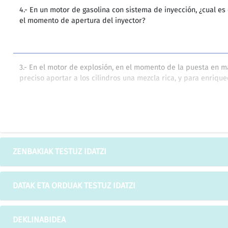
4.- En un motor de gasolina con sistema de inyección, ¿cual e
el momento de apertura del inyector?
3.- En el motor de explosión, en el momento de la puesta en mar
preciso aportar a los cilindros una mezcla rica, y para enriqu
En el motor de explosión la relación de compresión es alta, m
relación de compresión es media.
ZENBAKIAK TESTUZ IDATZI
DATAK ETA ORDUAK TESTUZ IDATZI
ORDEN FORAL 2025/98 DE 8 DE ABRIL DE LA DIPUTACIÓN FORAL 
RECLAMACIÓN DE RESPONSABILIDAD PATRIMONIAL POR LESIONE
MOTOCICLETA A CONSECUENCIA DE ACCIDENTE. EXPTE. 97/00088.
DEKLINABIDEA