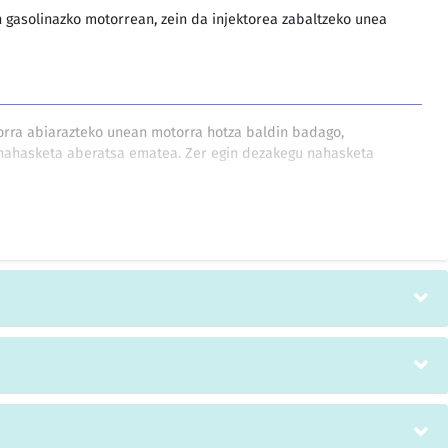
n gasolinazko motorrean, zein da injektorea zabaltzeko unea
orra abiarazteko unean motorra hotza baldin badago,
 nahasketa aberatsa ematea. Zer egin dezakegu nahasketa
o-erlazioa handia da eta errekuntzako motorretan, berriz,
 da.
EN APIRILAREN 8KO 2025/98 FORU AGINDUA, ISTRIPU BATEN
NDAKO LESIO ETA KALTEEN ONDARE ERANTZUKIZUN
97/00088. Prozedura mota: