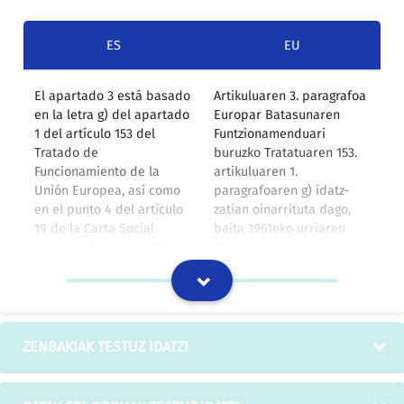
ES
EU
El apartado 3 está basado
Artikuluaren 3. paragrafoa
en la letra g) del apartado
Europar Batasunaren
1 del artículo 153 del
Funtzionamenduari
Tratado de
buruzko Tratatuaren 153.
Funcionamiento de la
artikuluaren 1.
Unión Europea, así como
paragrafoaren g) idatz-
en el punto 4 del artículo
zatian oinarrituta dago,
19 de la Carta Social
baita 1961eko urriaren
Europea, firmada el 18 de
18an sinatutako eta estatu
octubre de 1961 y
kide guztiek berretsitako
ratificada por todos los
Europako Gutun
Estados miembros. Es por
Sozialaren 19. artikuluaren
lo tanto aplicable el
4. puntuan ere Beraz,
apartado 2 del artículo 52
Gutunaren 52. artikuluaren
ZENBAKIAK TESTUZ IDATZI
de la Carta. La cuestión de
2. paragrafoa aplika
la contratación de marinos
daiteke . Batasunaren
con nacionalidad de
Zuzenbideak eta estatu