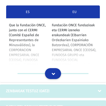
ES
EU
Que la Fundación ONCE,
Fundación ONCE fundazioak
junto con el CERMI
eta CERMI izeneko
(Comité Español de
erakundeak (Elbarrien
Representantes de
Ordezkarien Espainiako
Minusválidos), la
Batzordea), CORPORACIÓN
CORPORACION
EMPRESARIAL ONCE (CEOSA),
EMPRESARIAL ONCE
FUNDOSA GRUPO eta
(CEOSA), FUNDOSA
FUNDOSA SOCIAL
GRUPO y FUNDOSA
CONSULTING erakundeek
SOCIAL CONSULTING,
ASOCIACIÓN FSC.
han constituido la
DISCAPACIDAD, para la
ASOCIACIÓN
formación, Servicio y
FSC.DISCAPACIDAD, para
Colocación de
la Formación, Servicio y
Discapacitados elkartea
ZENBAKIAK TESTUZ IDATZI
Colocación de
eratu dute elkarren artean;
Discapacitados,
elkarte hori Estatuaren
entidad titular de una
eremu osoa hartzen duen