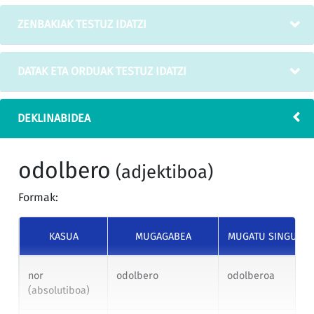
ZENBAKIAK TESTUZ IDATZI
DATAK ETA ORDUAK TESTUZ IDATZI
DEKLINABIDEA
odolbero
(adjektiboa)
Formak:
KASUA
MUGAGABEA
MUGATU SINGULA
nor
odolbero
odolberoa
(absolutiboa)