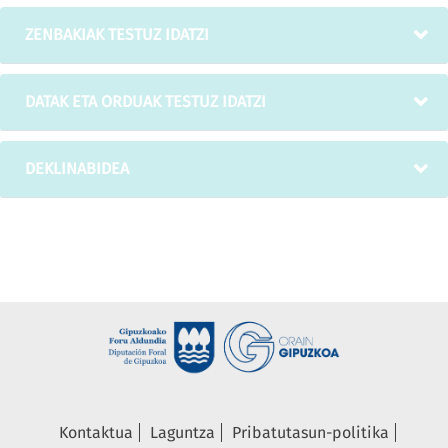
ZENBAKIAK TESTUZ IDATZI
DATAK ETA ORDUAK TESTUZ IDATZI
DEKLINABIDEA
Kontaktua
Laguntza
Pribatutasun-politika