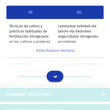
ES
EU
Técnicas de cultivo y
Laborantza-teknikak eta
prácticas habituales de
labore eta belardien
fertilización nitrogenada
ongarriztatze nitrogenatu
en los cultivos y praderas.
arruntenak.
IZOko itzulpen-memoria
La fertilización
Ongarriztatze nitrogenatua
nitrogenada se hace a
honela banatzen da
cada cultivo y de la
laboreen arabera:
siguiente forma:
IZOko itzulpen-memoria
ZENBAKIAK TESTUZ IDATZI
Recomendaciones
Ongarriztatze
generales sobre
nitrogenatuari buruzko