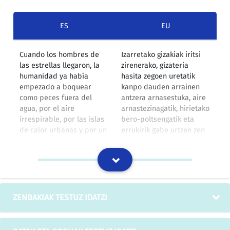
ES
EU
Cuando los hombres de
Izarretako gizakiak iritsi
las estrellas llegaron, la
zirenerako, gizateria
humanidad ya había
hasita zegoen uretatik
empezado a boquear
kanpo dauden arrainen
como peces fuera del
antzera arnasestuka, aire
agua, por el aire
arnastezinagatik, hirietako
irrespirable, por las islas
bero-poltsengatik eta
de calor urbanas y por un
errukirik gabe urtzen zen
asfalto que se derretía sin
eta, harea mugikorrak
piedad tragando personas
balira bezala, pertsonak
como si de arenas
jaten zituen
movedizas se tratara,
asfaltoarengatik, literalki
literalmente los engullía.
irentsi egiten zituen eta.
ZENBAKIAK TESTUZ IDATZI
GFAren itzulpen-memoria publikoak: kultura