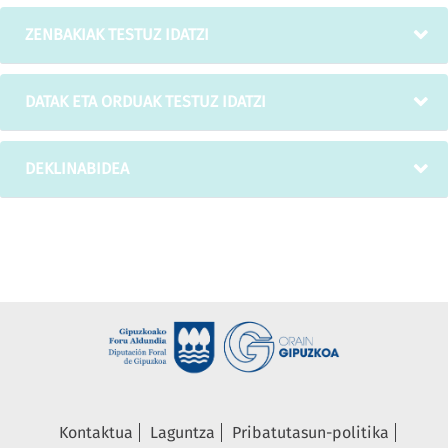
ZENBAKIAK TESTUZ IDATZI
DATAK ETA ORDUAK TESTUZ IDATZI
DEKLINABIDEA
Kontaktua
Laguntza
Pribatutasun-politika