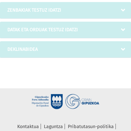
ZENBAKIAK TESTUZ IDATZI
DATAK ETA ORDUAK TESTUZ IDATZI
DEKLINABIDEA
Kontaktua
Laguntza
Pribatutasun-politika