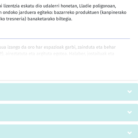
 lizentzia eskatu dio udalerri honetan, Lladie poligonoan,
an ondoko jarduera egiteko: bazarreko produktuen (kanpinerako
deko tresneria) banaketarako biltegia.
tsua izango da oro har espazioak garbi, zainduta eta behar
), aireztatuta eta argituta egotea. Halaber, jostailuak eta
objektu guztiak egunero garbitu beharko ditugu, izan ere,
en dituzte, elkarbanatu egiten dituzte, arrastaka erabiltzen
 zentroak etengabe hausnartu eta aztertu beharko ditu ahalik
 duen segurtasun-maila izanik, espazio horiek mugitzeko
 dezaten. Neurri horiek haur eskolaren eremu guztien,
n eta oro har material didaktikoen, ontziteriaren eta hainbat
 (berogailuarena, elektrikoa, ikus-entzunezkoena eta abar)
ngo dira.
sneria biltzea.