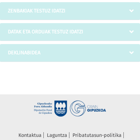
ZENBAKIAK TESTUZ IDATZI
DATAK ETA ORDUAK TESTUZ IDATZI
DEKLINABIDEA
Kontaktua
Laguntza
Pribatutasun-politika