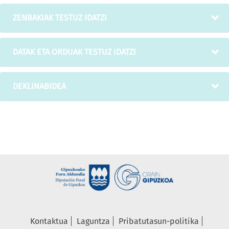
ZENBAKIAK TESTUZ IDATZI
DATAK ETA ORDUAK TESTUZ IDATZI
DEKLINABIDEA
Kontaktua
Laguntza
Pribatutasun-politika