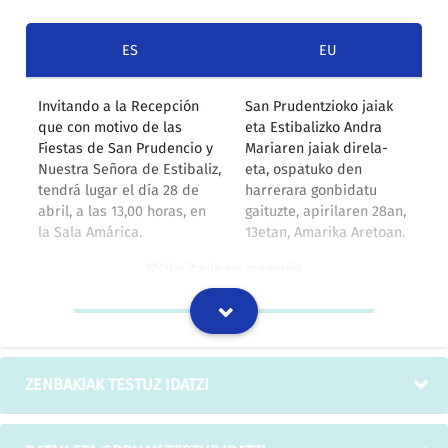
ES
EU
Invitando a la Recepción
San Prudentzioko jaiak
que con motivo de las
eta Estibalizko Andra
Fiestas de San Prudencio y
Mariaren jaiak direla-
Nuestra Señora de Estibaliz,
eta, ospatuko den
tendrá lugar el día 28 de
harrerara gonbidatu
abril, a las 13,00 horas, en
gaituzte, apirilaren 28an,
la Sala Amárica.
13etan, Amarika Aretoan.
IZOko itzulpen-memoria
ZENBAKIAK TESTUZ IDATZI