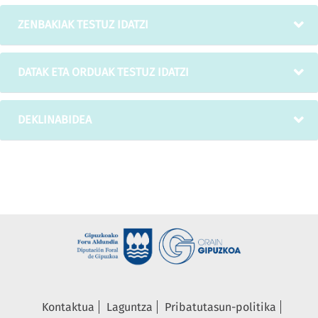
ZENBAKIAK TESTUZ IDATZI
DATAK ETA ORDUAK TESTUZ IDATZI
DEKLINABIDEA
Kontaktua
Laguntza
Pribatutasun-politika