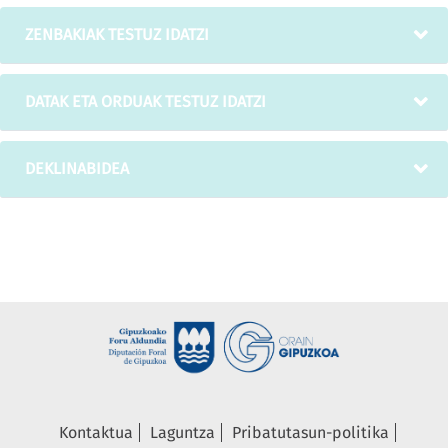
ZENBAKIAK TESTUZ IDATZI
DATAK ETA ORDUAK TESTUZ IDATZI
DEKLINABIDEA
Kontaktua
Laguntza
Pribatutasun-politika