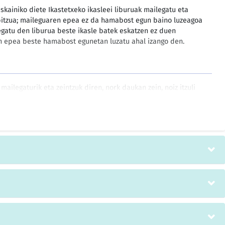
 eskainiko diete Ikastetxeko ikasleei liburuak mailegatu eta
bitzua; maileguaren epea ez da hamabost egun baino luzeagoa
legatu den liburua beste ikasle batek eskatzen ez duen
n epea beste hamabost egunetan luzatu ahal izango den.
ailegaturik eta zeintzuk diren, nork daukan zein, noiz itzuli
enbat dauden erreserbaturik eta norentzat.
mailegatu diren liburuak, ale gehiago erosteko.
zaileak ez du inolako komisiorik ordaintzeko beharrik izango
an egindako aurretiazko amortizazioen zenbatekoak
aren %20 baino gehiago batzen ez badu.