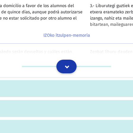
 a domicilio a favor de los alumnos del
3.- Liburutegi guztiek
 de quince días, aunque podrá autorizarse
etxera eramateko zer
e no estar solicitado por otro alumno el
izango, nahiz eta mai
bitartean, maileguare
IZOko itzulpen-memoria
cuándo serán devueltas y cuáles están
Zenbat liburu dauden m
behar dituzten, eta z
IZOko itzulpen-memoria
Zeintzuk diren gehien 
IZOko itzulpen-memoria
alguna, cuando el importe de las
Hala ere, mailegu-hart
ural, no sume más del 20% del capital
berezko urte bakoitze
mailegatutako kapital