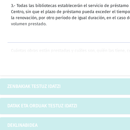
3.- Todas las bibliotecas establecerán el servicio de préstamo
Centro, sin que el plazo de préstamo pueda exceder el tiempo
la renovación, por otro período de igual duración, en el caso d
volumen prestado.
Cuántas obras están prestadas y cuáles son, quién las tiene, 
reservadas y por quién.
Las obras más prestadas para comprar más ejemplares.
ZENBAKIAK TESTUZ IDATZI
DATAK ETA ORDUAK TESTUZ IDATZI
Sin embargo, la parte prestataria no deberá abonar comisión 
amortizaciones anticipadas realizadas dentro de cada año nat
prestado.
DEKLINABIDEA