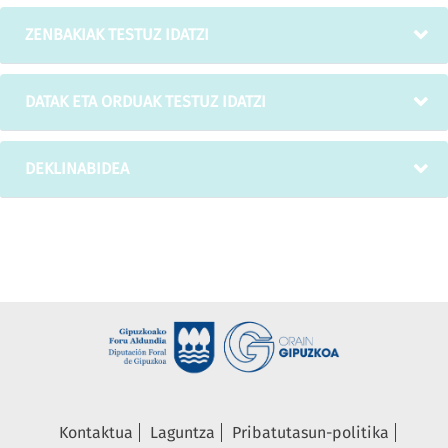
ZENBAKIAK TESTUZ IDATZI
DATAK ETA ORDUAK TESTUZ IDATZI
DEKLINABIDEA
Kontaktua
Laguntza
Pribatutasun-politika