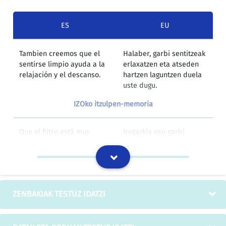
ES
EU
Tambien creemos que el
Halaber, garbi sentitzeak
sentirse limpio ayuda a la
erlaxatzen eta atseden
relajación y el descanso.
hartzen laguntzen duela
uste dugu.
IZOko itzulpen-memoria
Que el filtro está muy
Iragazkia oso garbi
limpio.
dagoelako.
IZOko itzulpen-memoria
Carmen Sanz y Elena
Carmen Sanz eta Elena
ZENBAKIAK TESTUZ IDATZI
Fuentes, Ejemplos prácticos
Fuentes, Ejemplos
de aplicación de un
prácticos de aplicación
mecanizado limpio.
de un mecanizado