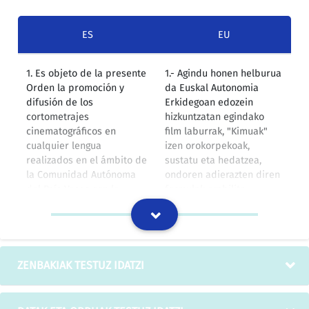
ES
EU
1. Es objeto de la presente
1.- Agindu honen helburua
Orden la promoción y
da Euskal Autonomia
difusión de los
Erkidegoan edozein
cortometrajes
hizkuntzatan egindako
cinematográficos en
film laburrak, "Kimuak"
cualquier lengua
izen orokorpekoak,
realizados en el ámbito de
sustatu eta hedatzea,
la Comunidad Autónoma
ondoren adierazten diren
del País Vasco con la
formulak erabilita:
denominación génerica
"Kimuak", conforme a las
fórmulas que a
continuación se detallan.
ZENBAKIAK TESTUZ IDATZI
IZOko itzulpen-memoria