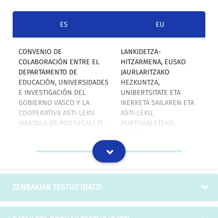
ES
EU
CONVENIO DE
LANKIDETZA-
COLABORACIÓN ENTRE EL
HITZARMENA, EUSKO
DEPARTAMENTO DE
JAURLARITZAKO
EDUCACIÓN, UNIVERSIDADES
HEZKUNTZA,
E INVESTIGACIÓN DEL
UNIBERTSITATE ETA
GOBIERNO VASCO Y LA
IKERKETA SAILAREN ETA
COOPERATIVA ASTI-LEKU
ASTI-LEKU,
IKASTOLA DE PORTUGALETE.
PORTUGALETEKO
IKASTOLA
KOOPERATIBAREN
ARTEKOA.
IZOko itzulpen-memoria
ZENBAKIAK TESTUZ IDATZI
Que la Cooperativa Asti-
Asti Leku, Portugaleteko
Leku Ikastola de Portugalete
Ikastola Kooperatibak