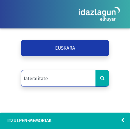
EUSKARA
ITZULPEN-MEMORIAK