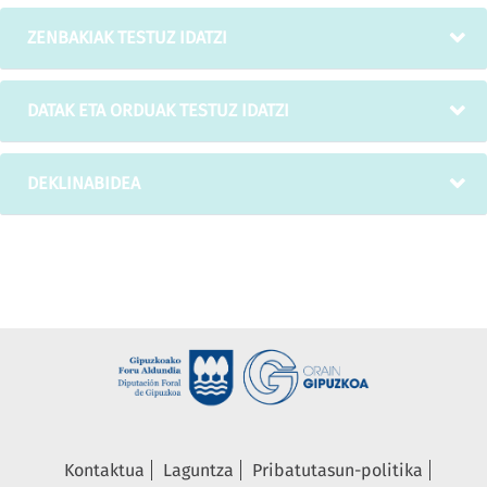
ZENBAKIAK TESTUZ IDATZI
DATAK ETA ORDUAK TESTUZ IDATZI
DEKLINABIDEA
Kontaktua
Laguntza
Pribatutasun-politika