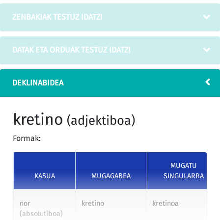
ZENBAKIAK TESTUZ IDATZI
DATAK ETA ORDUAK TESTUZ IDATZI
DEKLINABIDEA
kretino
(adjektiboa)
Formak:
MUGATU
KASUA
MUGAGABEA
SINGULARRA
nor
kretino
kretinoa
(absolutiboa)