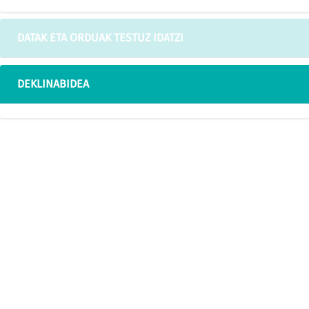
DATAK ETA ORDUAK TESTUZ IDATZI
DEKLINABIDEA