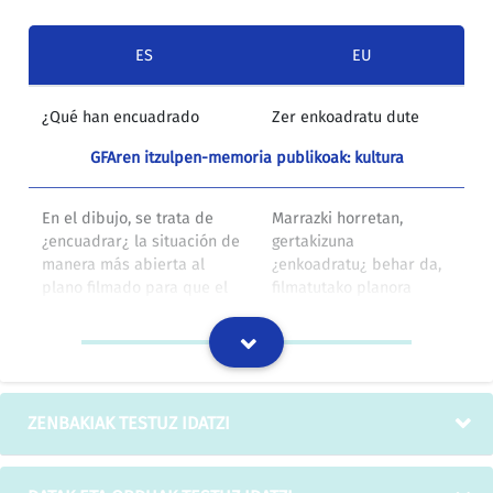
ES
EU
¿Qué han encuadrado
Zer enkoadratu dute
GFAren itzulpen-memoria publikoak: kultura
En el dibujo, se trata de
Marrazki horretan,
¿encuadrar¿ la situación de
gertakizuna
manera más abierta al
¿enkoadratu¿ behar da,
plano filmado para que el
filmatutako planora
propio operador aparezca
ahalik eta gehien irekita,
en la imagen (como en
operadorea bera ere
Rodaje de un rodaje), o
irudian ager dadin
existir un esquema en
(Filmaketa baten
planta (vista cenital,
filmaketa filmean
ZENBAKIAK TESTUZ IDATZI
indicando la posición y el
bezalaxe), edo eskema
ángulo de visión de la
bat egon behar da
cámara).
oinarrian (zenit-