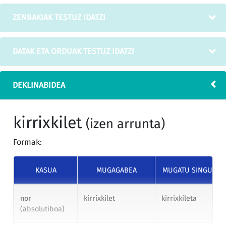
ZENBAKIAK TESTUZ IDATZI
DATAK ETA ORDUAK TESTUZ IDATZI
DEKLINABIDEA
kirrixkilet
(izen arrunta)
Formak:
KASUA
MUGAGABEA
MUGATU SINGULAR
nor
kirrixkilet
kirrixkileta
(absolutiboa)