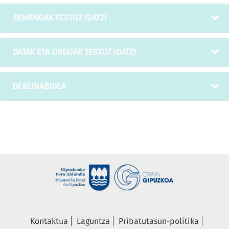
ZENBAKIAK TESTUZ IDATZI
DATAK ETA ORDUAK TESTUZ IDATZI
DEKLINABIDEA
Kontaktua
Laguntza
Pribatutasun-politika