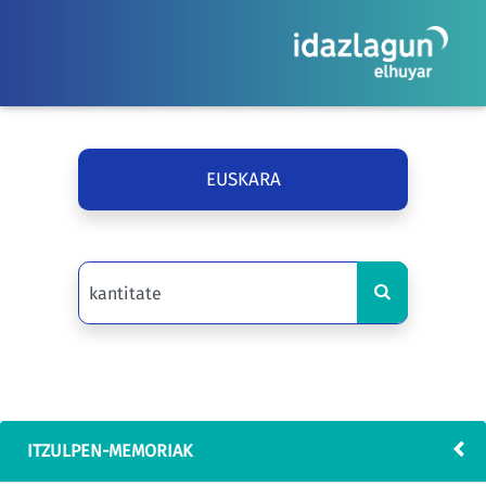
EUSKARA
ITZULPEN-MEMORIAK